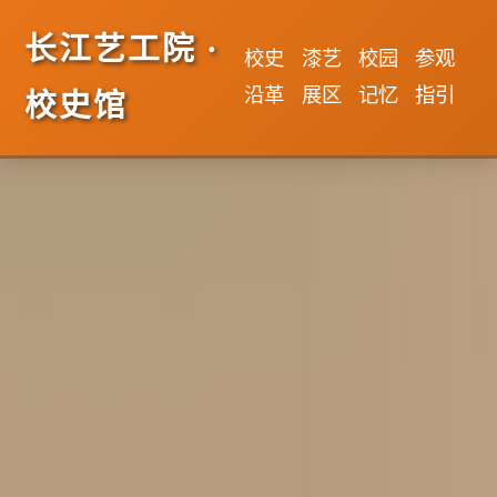
长江艺工院 ·
校史
漆艺
校园
参观
沿革
展区
记忆
指引
校史馆