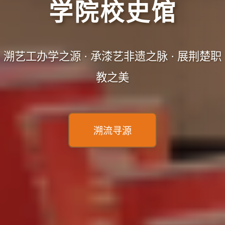
学院校史馆
溯艺工办学之源 · 承漆艺非遗之脉 · 展荆楚职
教之美
溯流寻源