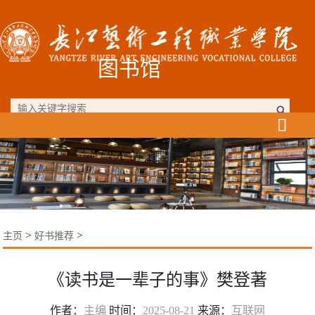
图书馆

>
>
主页
好书推荐
《读书是一辈子的事》樊登著
作者：
主编
时间：
2025-08-21
来源：
互联网