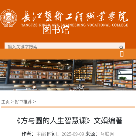
图书馆

>
>
主页
好书推荐
《方与圆的人生智慧课》文娟编著
作者：
主编
时间：
2025-09-09
来源：
互联网