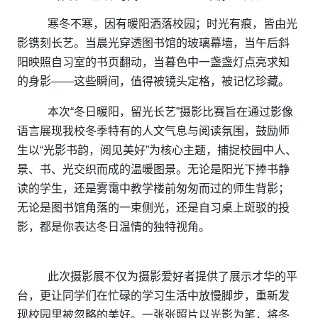
寒冬不寒，因有暖阳洒落校园；时光有痕，皆由光
影镌刻长艺。当晨光穿透图书馆的玻璃幕墙，当午后斜
阳映照自习室的书页翻动，当暮色中一盏盏灯点亮求知
的身影——这些瞬间，值得被镜头定格，被记忆珍藏。
本次“冬日暖阳，留光长艺”摄影比赛旨在通过影像
语言展现我校冬季特有的人文气息与阅读氛围，鼓励师
生以“光影书韵，阅见美好”为核心主题，捕捉校园中人、
景、书、光交织而成的温暖图景。无论是阳光下捧书静
读的学生，还是雾霭中教学楼前匆匆而过的师生背影；
无论是图书馆角落的一束侧光，还是自习桌上斑驳的投
影，都是你表达冬日温情的独特视角。
此次摄影展不仅为摄影爱好者提供了展示才华的平
台，更让同学们在忙碌的学习生活中放慢脚步，重新发
现校园里被忽略的美好。一张张照片以光影为笔，将冬