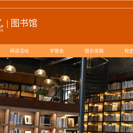
| 图书馆
阅读活动
学管会
馆长信箱
校