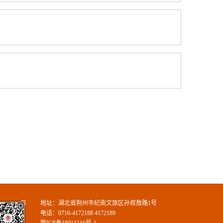
地址：湖北省荆州市纪南文旅区孙叔敖路1号
电话：0716-4172188 4172189
鄂ICP备18011516号-1