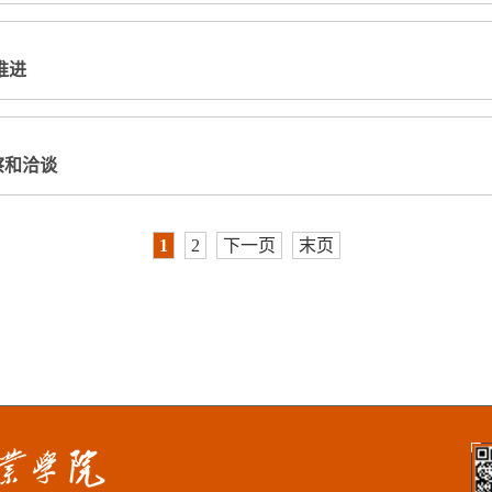
推进
察和洽谈
1
2
下一页
末页